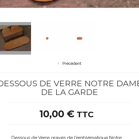
cre Marine
Corse
Avion
Précédent
DESSOUS DE VERRE NOTRE DAM
DE LA GARDE
10,00 €
TTC
Dessous de Verre gravés de l'emblématique Notre