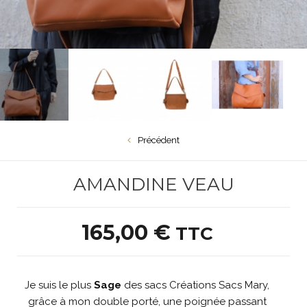
Précédent
AMANDINE VEAU
165,00 €
TTC
nd Floriane Cuir...
Petit Floriane Cuir...
Amandine 
Je suis le plus
Sage
des sacs Créations Sacs Mary,
grâce à mon double porté, une poignée passant