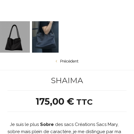
Précédent
nd Floriane Cuir...
Petit Floriane Cuir...
Amandine 
SHAIMA
175,00 €
TTC
Je suis le plus
Sobre
des sacs Créations Sacs Mary,
sobre mais plein de caractère, je me distingue par ma